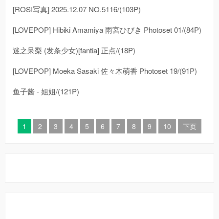
[ROSI写真] 2025.12.07 NO.5116/(103P)
[LOVEPOP] Hibiki Amamiya 雨宮ひびき Photoset 01/(84P)
迷之呆梨 (发条少女)[fantia] 正点/(18P)
[LOVEPOP] Moeka Sasaki 佐々木萌香 Photoset 19/(91P)
鱼子酱 - 姐姐/(121P)
1
2
3
4
5
6
7
8
9
10
下页