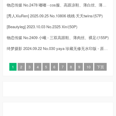
物恋传媒 No.2478 嘟嘟 - cos服、高跟凉鞋、薄白丝、薄黑丝/(183P)
[秀人XiuRen] 2025.09.25 No.10806 桃桃·夭夭twins/(57P)
[Beautyleg] 2023.10.03 No.2325 Xin/(50P)
物恋传媒 No.2409 小曦 - 三双高跟鞋、薄肉丝、裸足/(155P)
绮梦摄影 2024.09.22 No.030 yaya 珍藏无修无水印版 - 原图/(418P)
1
2
3
4
5
6
7
8
9
10
下页