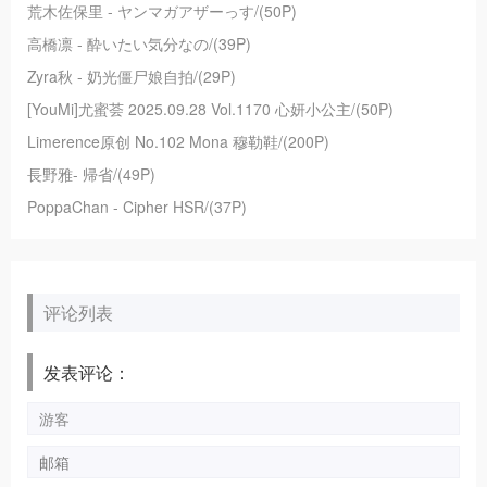
荒木佐保里 - ヤンマガアザーっす/(50P)
高橋凛 - 酔いたい気分なの/(39P)
Zyra秋 - 奶光僵尸娘自拍/(29P)
[YouMi]尤蜜荟 2025.09.28 Vol.1170 心妍小公主/(50P)
Limerence原创 No.102 Mona 穆勒鞋/(200P)
長野雅- 帰省/(49P)
PoppaChan - Cipher HSR/(37P)
评论列表
发表评论：