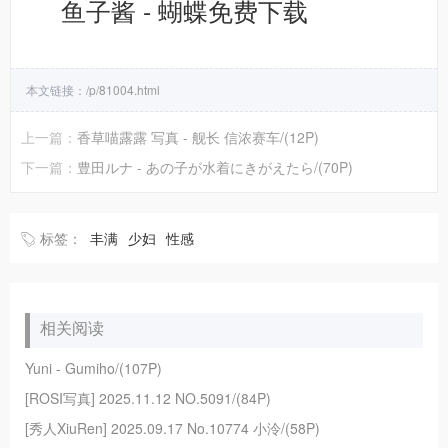
鱼子酱 - 蝴蝶免费下载
本文链接：
/p/81004.html
上一篇：
香草喵露露 写真 - 舰长 信浓赛车/(12P)
下一篇：
豊田ルナ - あの子が水着にきがえたら/(70P)
标签：
丰满
少妇
性感
相关阅读
Yuni - Gumiho/(107P)
[ROSI写真] 2025.11.12 NO.5091/(84P)
[秀人XiuRen] 2025.09.17 No.10774 小泠/(58P)