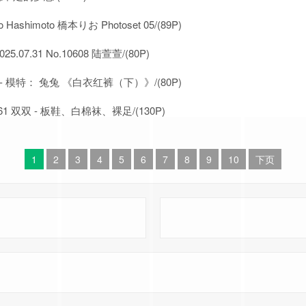
o Hashimoto 橋本りお Photoset 05/(89P)
025.07.31 No.10608 陆萱萱/(80P)
 - 模特： 兔兔 《白衣红裤（下）》/(80P)
61 双双 - 板鞋、白棉袜、裸足/(130P)
1
2
3
4
5
6
7
8
9
10
下页