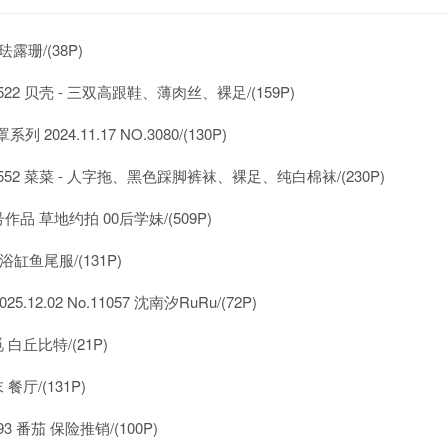
 珐露珊/(38P)
522 贝壳 - 三双高跟鞋、薄肉丝、裸足/(159P)
系列 2024.11.17 NO.3080/(130P)
2552 菜菜 - 人字拖、黑色踩脚裤袜、裸足、纯白棉袜/(230P)
号作品 草地约拍 00后学妹/(509P)
 浴缸鱼尾服/(131P)
025.12.02 No.11057 沈南汐RuRu/(72P)
 白丘比特/(21P)
餐厅/(131P)
3 番茄 保险推销/(100P)