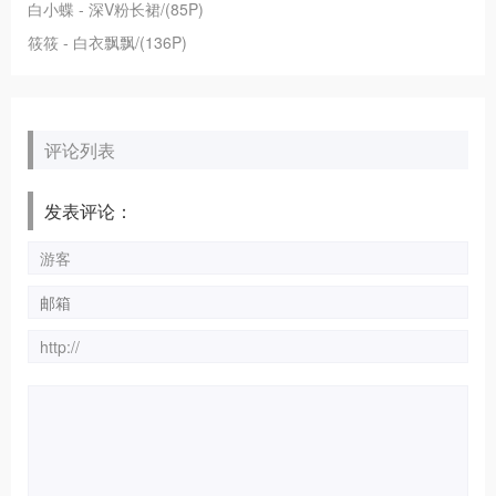
白小蝶 - 深V粉长裙/(85P)
筱筱 - 白衣飘飘/(136P)
评论列表
发表评论：