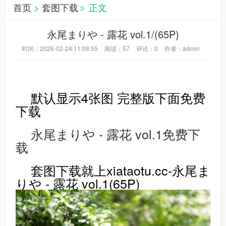
首页
>
套图下载
正文
永尾まりや - 露花 vol.1/(65P)
时间：2026-02-24 11:09:55
阅读：
57
评论：
0
作者：admin
默认显示4张图 完整版下面免费
下载
永尾まりや - 露花 vol.1免费下
载
套图下载就上xiataotu.cc-永尾ま
りや - 露花 vol.1(65P)