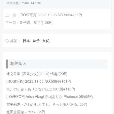
本文链接：
/p/80914.html
上一篇：
[ROSI写真] 2025.10.06 NO.5054/(65P)
下一篇：
鱼子酱 - 星月/(120P)
标签：
日本
妹子
女优
相关阅读
迷之呆梨 (发条少女)[fantia] 情趣/(20P)
[ROSI写真] 2025.11.05 NO.5084/(101P)
白川のぞみ - ありえないほど白い肌/(118P)
[LOVEPOP] Arisa Akagi 赤城ありさ Photoset 05/(95P)
雪平莉左 - さわがしくても、きっと振り返る/(55P)
益田恵里菜 - relax/(65P)