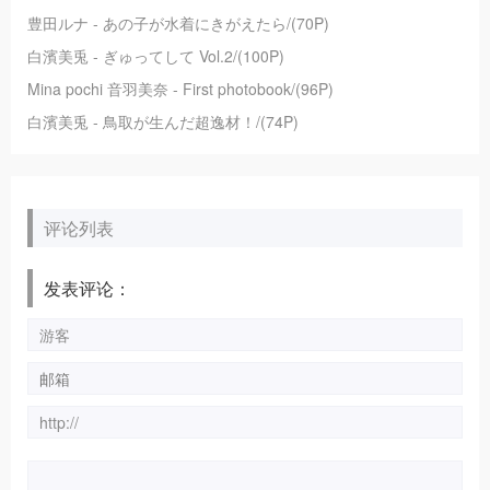
豊田ルナ - あの子が水着にきがえたら/(70P)
白濱美兎 - ぎゅってして Vol.2/(100P)
Mina pochi 音羽美奈 - First photobook/(96P)
白濱美兎 - 鳥取が生んだ超逸材！/(74P)
评论列表
发表评论：