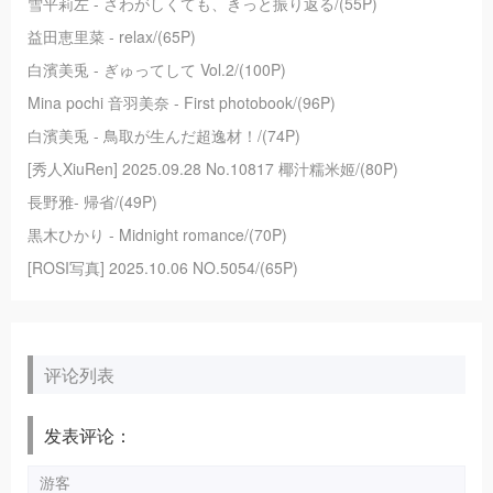
雪平莉左 - さわがしくても、きっと振り返る/(55P)
益田恵里菜 - relax/(65P)
白濱美兎 - ぎゅってして Vol.2/(100P)
Mina pochi 音羽美奈 - First photobook/(96P)
白濱美兎 - 鳥取が生んだ超逸材！/(74P)
[秀人XiuRen] 2025.09.28 No.10817 椰汁糯米姬/(80P)
長野雅- 帰省/(49P)
黒木ひかり - Midnight romance/(70P)
[ROSI写真] 2025.10.06 NO.5054/(65P)
评论列表
发表评论：